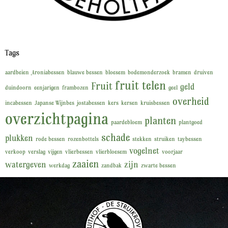
Tags
aardbeien
Aroniabessen
blauwe bessen
bloesem
bodemonderzoek
bramen
druiven
fruit telen
Fruit
geld
duindoorn
eenjarigen
frambozen
geel
overheid
incabessen
Japanse Wijnbes
jostabessen
kers
kersen
kruisbessen
overzichtpagina
planten
paardebloem
plantgoed
schade
plukken
rode bessen
rozenbottels
stekken
struiken
taybessen
vogelnet
verkoop
verslag
vijgen
vlierbessen
vlierbloesem
voorjaar
zaaien
watergeven
zijn
werkdag
zandbak
zwarte bessen