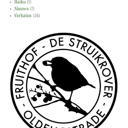
Haiku
(1)
Nieuws
(7)
Verhalen
(26)