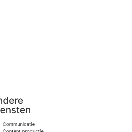
ndere
iensten
Communicatie
Content productie