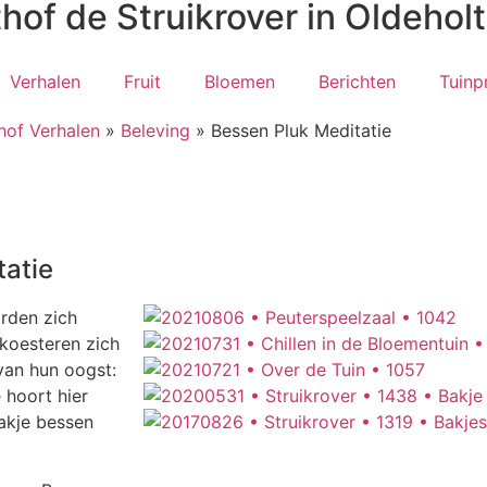
thof de Struikrover in Oldeho
Verhalen
Fruit
Bloemen
Berichten
Tuinp
thof Verhalen
»
Beleving
»
Bessen Pluk Meditatie
tatie
orden zich
koesteren zich
van hun oogst:
 hoort hier
bakje bessen