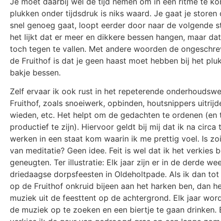
Je moet daarbij wel de tijd nemen om in een ritme te k
plukken onder tijdsdruk is niks waard. Je gaat je storen 
snel genoeg gaat, loopt eerder door naar de volgende s
het lijkt dat er meer en dikkere bessen hangen, maar dat 
toch tegen te vallen. Met andere woorden de ongeschre
de Fruithof is dat je geen haast moet hebben bij het pl
bakje bessen.
Zelf ervaar ik ook rust in het repeterende onderhoudsw
Fruithof, zoals snoeiwerk, opbinden, houtsnippers uitrijd
wieden, etc. Het helpt om de gedachten te ordenen (en 
productief te zijn). Hiervoor geldt bij mij dat ik na circa
werken in een staat kom waarin ik me prettig voel. Is z
van meditatie? Geen idee. Feit is wel dat ik het verkies
geneugten. Ter illustratie: Elk jaar zijn er in de derde we
driedaagse dorpsfeesten in Oldeholtpade. Als ik dan tot
op de Fruithof onkruid bijeen aan het harken ben, dan h
muziek uit de feesttent op de achtergrond. Elk jaar word
de muziek op te zoeken en een biertje te gaan drinken. E