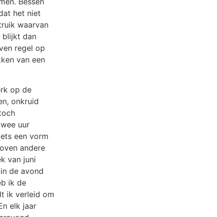
omen. Bessen
dat het niet
truik waarvan
blijkt dan
ven regel op
ukken van een
erk op de
en, onkruid
toch
 twee uur
oiets een vorm
 boven andere
ek van juni
 in de avond
eb ik de
t ik verleid om
n elk jaar