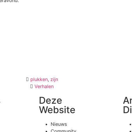
eravond.
plukken
,
zijn
Verhalen
s
Deze
A
Website
D
Nieuws
Community