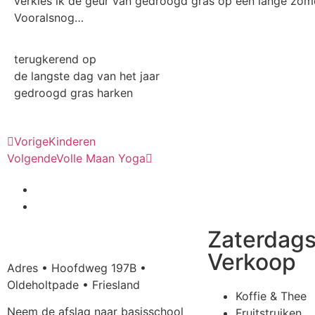
verkies ik de geur van gedroogd gras op een lange zom
Vooralsnog…
terugkerend op
de langste dag van het jaar
gedroogd gras harken
Vorige
Kinderen
Volgende
Volle Maan Yoga
Zaterdag
Verkoop
Adres • Hoofdweg 197B •
Oldeholtpade • Friesland
Koffie & Thee
Neem de afslag naar basisschool
Fruitstruiken