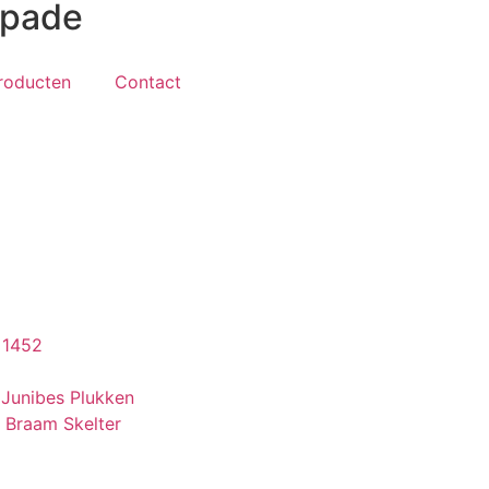
ltpade
roducten
Contact