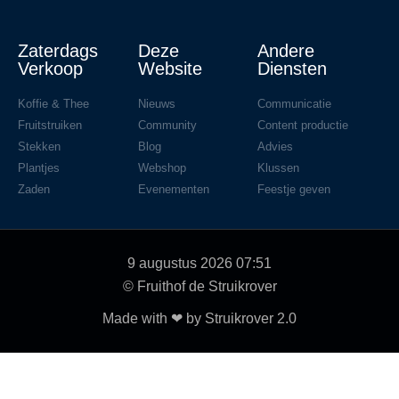
Zaterdags
Deze
Andere
Verkoop
Website
Diensten
Koffie & Thee
Nieuws
Communicatie
Fruitstruiken
Community
Content productie
Stekken
Blog
Advies
Plantjes
Webshop
Klussen
Zaden
Evenementen
Feestje geven
9 augustus 2026 07:51
© Fruithof de Struikrover
Made with ❤ by Struikrover 2.0