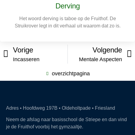
Derving
Het woord derving is taboe op de Fruithof. De
Struikrover legt in dit verhaal uit waarom dat zo is.
Vorige
Volgende
Incasseren
Mentale Aspecten
overzichtpagina
Adres • Hoofdweg 197B • Oldeholtpade • Friesland
Neem de afslag naar basisschool de Striepe en dan vind
je de Fruithof voorbij het gymzaaltje.