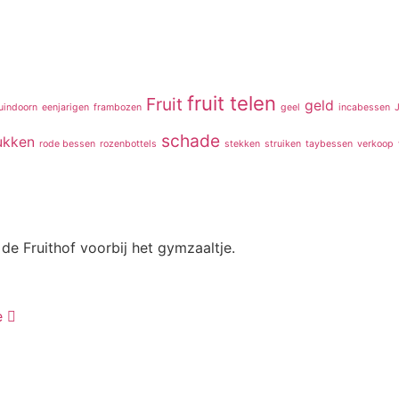
fruit telen
Fruit
geld
uindoorn
eenjarigen
frambozen
geel
incabessen
schade
ukken
rode bessen
rozenbottels
stekken
struiken
taybessen
verkoop
de Fruithof voorbij het gymzaaltje.
e