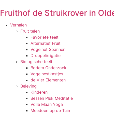
Ga
naar
Fruithof de Struikrover in Ol
de
inhoud
Verhalen
Fruit telen
Favoriete teelt
Alternatief Fruit
Vogelnet Spannen
Druppelirrigatie
Biologische teelt
Bodem Onderzoek
Vogelnestkastjes
de Vier Elementen
Beleving
Kinderen
Bessen Pluk Meditatie
Volle Maan Yoga
Meedoen op de Tuin