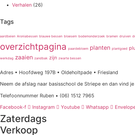
Verhalen
(26)
Tags
aardbeien
Aroniabessen
blauwe bessen
bloesem
bodemonderzoek
bramen
druiven
d
overzichtpagina
planten
pl
paardebloem
plantgoed
zaaien
zijn
werkdag
zandbak
zwarte bessen
Adres • Hoofdweg 197B • Oldeholtpade • Friesland
Neem de afslag naar basisschool de Striepe en dan vind je 
Telefoonnummer Ruben • (06) 1512 7965
Facebook-f
Instagram
Youtube
Whatsapp
Envelop
Zaterdags
Verkoop