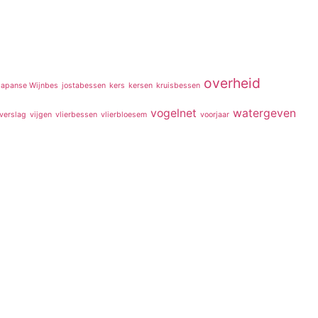
overheid
Japanse Wijnbes
jostabessen
kers
kersen
kruisbessen
vogelnet
watergeven
verslag
vijgen
vlierbessen
vlierbloesem
voorjaar