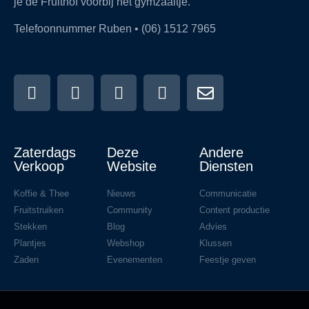
je de Fruithof voorbij het gymzaaltje.
Telefoonnummer Ruben • (06) 1512 7965
Zaterdags
Deze
Andere
Verkoop
Website
Diensten
Koffie & Thee
Nieuws
Communicatie
Fruitstruiken
Community
Content productie
Stekken
Blog
Advies
Plantjes
Webshop
Klussen
Zaden
Evenementen
Feestje geven