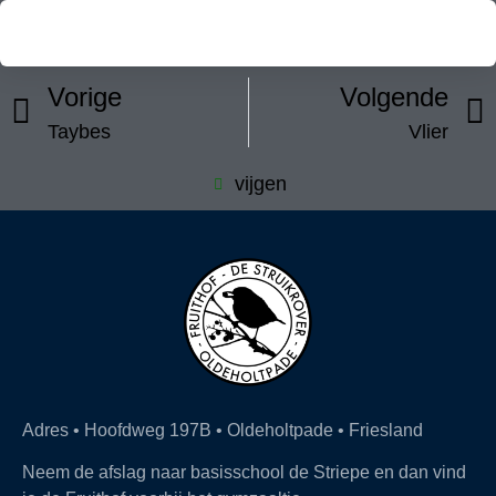
Vorige
Volgende
Taybes
Vlier
vijgen
Adres • Hoofdweg 197B • Oldeholtpade • Friesland
Neem de afslag naar basisschool de Striepe en dan vind